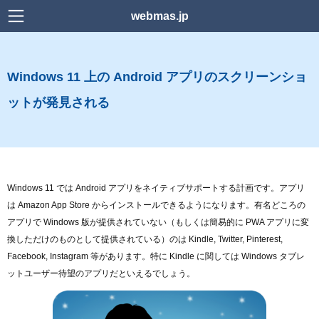
webmas.jp
検索
Windows 11 上の Android アプリのスクリーンショ
Home
ットが発見される
news
Power Platform
Web デザイン
Windows 11 では Android アプリをネイティブサポートする計画です。アプリ
は Amazon App Store からインストールできるようになります。有名どころの
WordPress
アプリで Windows 版が提供されていない（もしくは簡易的に PWA アプリに変
換しただけのものとして提供されている）のは Kindle, Twitter, Pinterest,
HTML
Facebook, Instagram 等があります。特に Kindle に関しては Windows タブレ
ットユーザー待望のアプリだといえるでしょう。
CSS
Downlord