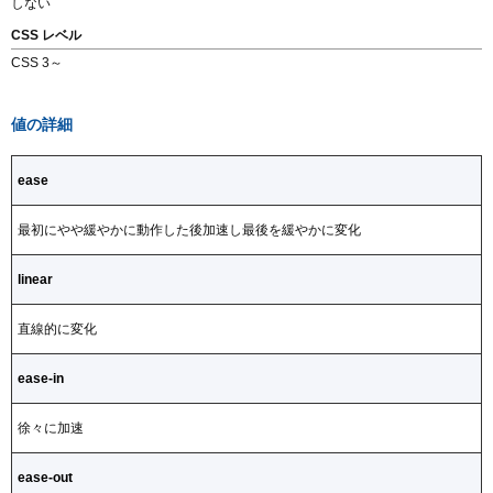
しない
CSS レベル
Topics
CSS 3～
値の詳細
ease
最初にやや緩やかに動作した後加速し最後を緩やかに変化
linear
直線的に変化
ease-in
徐々に加速
ease-out