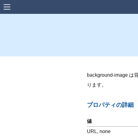
Home
news
Power Platform
Web デザイン
background-ima
WordPress
ります。
HTML
プロパティの詳細
CSS
Downlord
値
URL, none
Topics