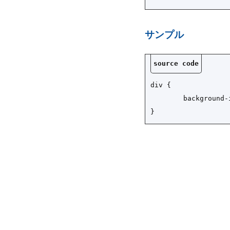
サンプル
div {

	background-image: url("image.png");

}