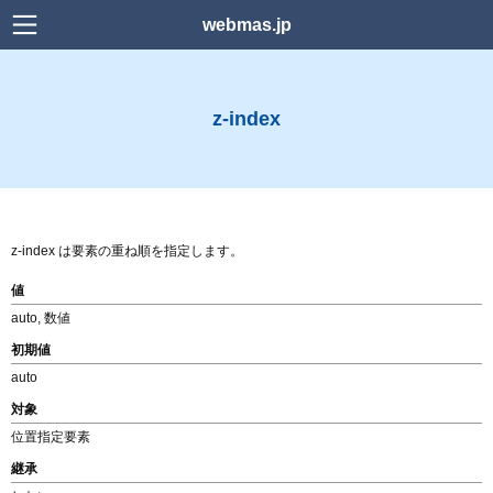
webmas.jp
検索
z-index
Home
news
Power Platform
z-index は要素の重ね順を指定します。
Web デザイン
値
auto, 数値
WordPress
初期値
auto
HTML
対象
CSS
位置指定要素
継承
Downlord