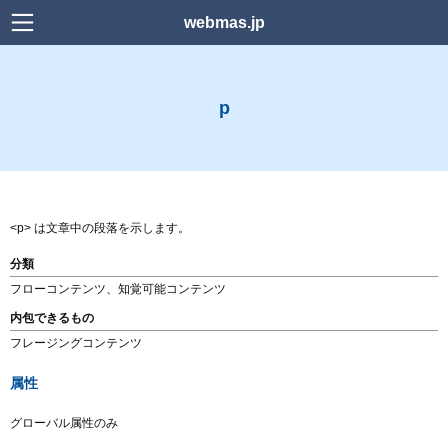
webmas.jp
検索
p
Home
news
Power Platform
<p> は文章中の段落を示します。
Web デザイン
分類
フローコンテンツ、知覚可能コンテンツ
WordPress
内包できるもの
フレージングコンテンツ
HTML
属性
CSS
グローバル属性のみ
Downlord