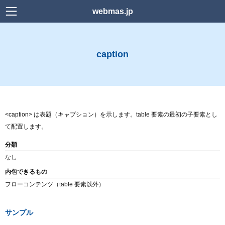
webmas.jp
検索
caption
Home
news
Power Platform
<caption> は表題（キャプション）を示します。table 要素の最初の子要素とし
Web デザイン
て配置します。
分類
WordPress
なし
内包できるもの
HTML
フローコンテンツ（table 要素以外）
CSS
サンプル
Downlord