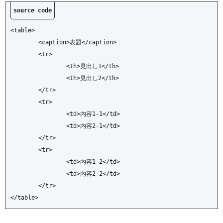
Topics
<table>

	<caption>表題</caption>

	<tr>

		<th>見出し1</th>

		<th>見出し2</th>

	</tr>

	<tr>

		<td>内容1-1</td>

		<td>内容2-1</td>

	</tr>

	<tr>

		<td>内容1-2</td>

		<td>内容2-2</td>

	</tr>

</table>