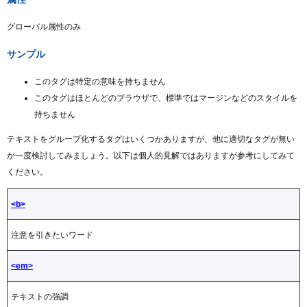
Topics
グローバル属性のみ
サンプル
このタグは特定の意味を持ちません
このタグはほとんどのブラウザで、標準ではマージンなどのスタイルを
持ちません
テキストをグループ化するタグはいくつかありますが、他に適切なタグが無い
か一度検討してみましょう。以下は個人的見解ではありますが参考にしてみて
ください。
<b>
注意を引きたいワード
<em>
テキストの強調