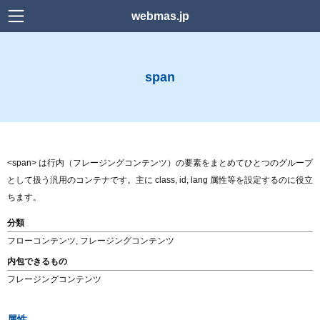
webmas.jp
検索
span
Home
news
Power Platform
<span> は行内（フレージングコンテンツ）の要素をまとめてひとつのグループ
Web デザイン
として扱う汎用のコンテナです。主に class, id, lang 属性等を設定するのに役立
ちます。
WordPress
分類
フローコンテンツ, フレージングコンテンツ
HTML
内包できるもの
CSS
フレージングコンテンツ
Downlord
属性